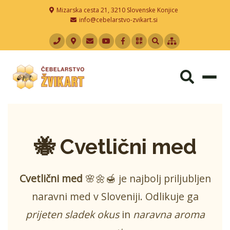
Mizarska cesta 21, 3210 Slovenske Konjice
info@cebelarstvo-zvikart.si
Togg
navi
🐝 Cvetlični med
Cvetlični med
🌸🌼🍯 je najbolj priljubljen
naravni med v Sloveniji. Odlikuje ga
prijeten sladek okus
in
naravna aroma