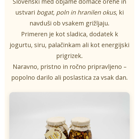
Slovenski med objame domače orehe in
ustvari
bogat, poln in hranilen okus
, ki
navduši ob vsakem grižljaju.
Primeren je kot sladica, dodatek k
jogurtu, siru, palačinkam ali kot energijski
prigrizek.
Naravno, pristno in ročno pripravljeno –
popolno darilo ali poslastica za vsak dan.