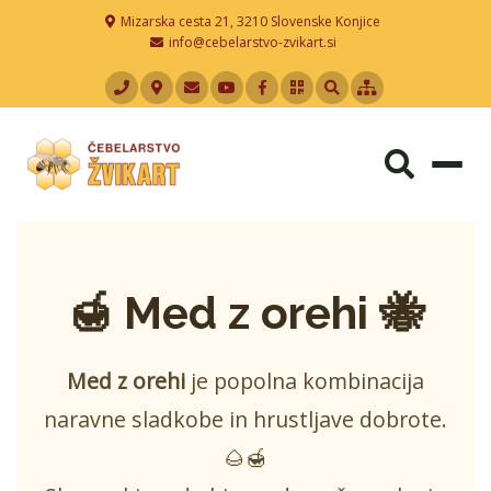
Mizarska cesta 21, 3210 Slovenske Konjice
info@cebelarstvo-zvikart.si
Togg
navi
🍯 Med z orehi 🐝
Med z orehi
je popolna kombinacija
naravne sladkobe in hrustljave dobrote.
🌰🍯